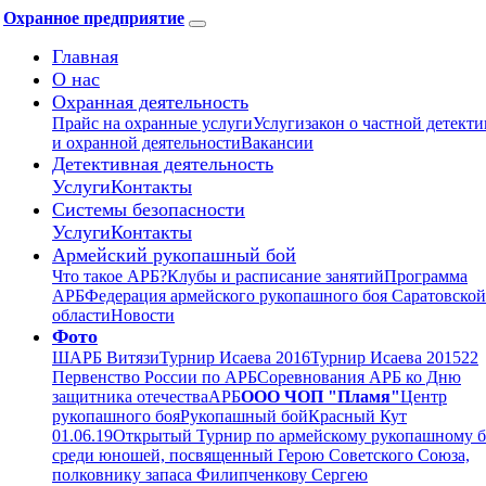
Охранное предприятие
Главная
О нас
Охранная деятельность
Прайс на охранные услуги
Услуги
закон о частной детект
и охранной деятельности
Вакансии
Детективная деятельность
Услуги
Контакты
Системы безопасности
Услуги
Контакты
Армейский рукопашный бой
Что такое АРБ?
Клубы и расписание занятий
Программа
АРБ
Федерация армейского рукопашного боя Саратовской
области
Новости
Фото
ШАРБ Витязи
Турнир Исаева 2016
Турнир Исаева 2015
22
Первенство России по АРБ
Соревнования АРБ ко Дню
защитника отечества
АРБ
ООО ЧОП "Пламя"
Центр
рукопашного боя
Рукопашный бой
Красный Кут
01.06.19
Открытый Турнир по армейскому рукопашному 
среди юношей, посвященный Герою Советского Союза,
полковнику запаса Филипченкову Сергею