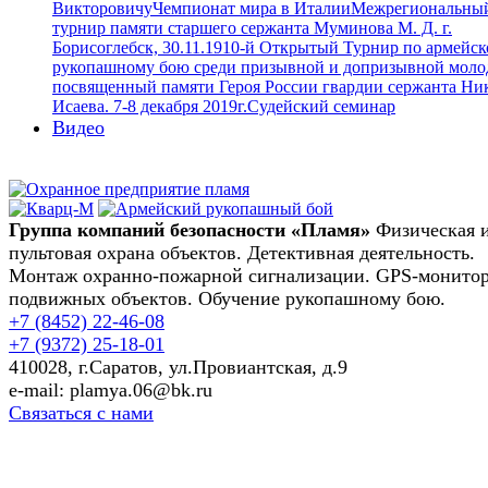
Викторовичу
Чемпионат мира в Италии
Межрегиональны
турнир памяти старшего сержанта Муминова М. Д. г.
Борисоглебск, 30.11.19
10-й Открытый Турнир по армейс
рукопашному бою среди призывной и допризывной моло
посвященный памяти Героя России гвардии сержанта Ни
Исаева. 7-8 декабря 2019г.
Судейский семинар
Видео
Группа компаний безопасности «Пламя»
Физическая 
пультовая охрана объектов. Детективная деятельность.
Монтаж охранно-пожарной сигнализации. GPS-монито
подвижных объектов. Обучение рукопашному бою.
+7 (8452)
22-46-08
+7 (9372)
25-18-01
410028, г.Саратов, ул.Провиантская, д.9
e-mail: plamya.06@bk.ru
Связаться с нами