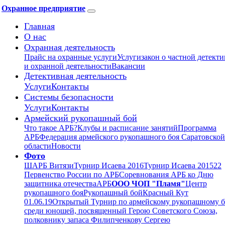
Охранное предприятие
Главная
О нас
Охранная деятельность
Прайс на охранные услуги
Услуги
закон о частной детект
и охранной деятельности
Вакансии
Детективная деятельность
Услуги
Контакты
Системы безопасности
Услуги
Контакты
Армейский рукопашный бой
Что такое АРБ?
Клубы и расписание занятий
Программа
АРБ
Федерация армейского рукопашного боя Саратовской
области
Новости
Фото
ШАРБ Витязи
Турнир Исаева 2016
Турнир Исаева 2015
22
Первенство России по АРБ
Соревнования АРБ ко Дню
защитника отечества
АРБ
ООО ЧОП "Пламя"
Центр
рукопашного боя
Рукопашный бой
Красный Кут
01.06.19
Открытый Турнир по армейскому рукопашному 
среди юношей, посвященный Герою Советского Союза,
полковнику запаса Филипченкову Сергею