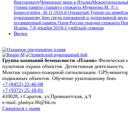
Викторовичу
Чемпионат мира в Италии
Межрегиональны
турнир памяти старшего сержанта Муминова М. Д. г.
Борисоглебск, 30.11.19
10-й Открытый Турнир по армейс
рукопашному бою среди призывной и допризывной моло
посвященный памяти Героя России гвардии сержанта Ни
Исаева. 7-8 декабря 2019г.
Судейский семинар
Видео
Группа компаний безопасности «Пламя»
Физическая 
пультовая охрана объектов. Детективная деятельность.
Монтаж охранно-пожарной сигнализации. GPS-монито
подвижных объектов. Обучение рукопашному бою.
+7 (8452)
22-46-08
+7 (9372)
25-18-01
410028, г.Саратов, ул.Провиантская, д.9
e-mail: plamya.06@bk.ru
Связаться с нами