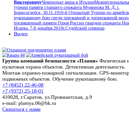
Викторовичу
Чемпионат мира в Италии
Межрегиональн
турнир памяти старшего сержанта Муминова М. Д. г.
Борисоглебск, 30.11.19
10-й Открытый Турнир по армейс
рукопашному бою среди призывной и допризывной моло
посвященный памяти Героя России гвардии сержанта Ни
Исаева. 7-8 декабря 2019г.
Судейский семинар
Видео
Группа компаний безопасности «Пламя»
Физическая 
пультовая охрана объектов. Детективная деятельность.
Монтаж охранно-пожарной сигнализации. GPS-монито
подвижных объектов. Обучение рукопашному бою.
+7 (8452)
22-46-08
+7 (9372)
25-18-01
410028, г.Саратов, ул.Провиантская, д.9
e-mail: plamya.06@bk.ru
Связаться с нами