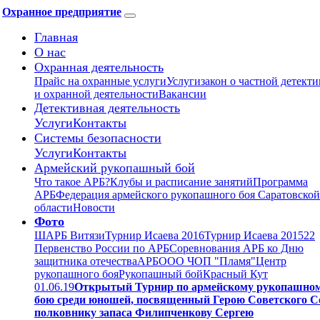
Охранное предприятие
Главная
О нас
Охранная деятельность
Прайс на охранные услуги
Услуги
закон о частной детект
и охранной деятельности
Вакансии
Детективная деятельность
Услуги
Контакты
Системы безопасности
Услуги
Контакты
Армейский рукопашный бой
Что такое АРБ?
Клубы и расписание занятий
Программа
АРБ
Федерация армейского рукопашного боя Саратовской
области
Новости
Фото
ШАРБ Витязи
Турнир Исаева 2016
Турнир Исаева 2015
22
Первенство России по АРБ
Соревнования АРБ ко Дню
защитника отечества
АРБ
ООО ЧОП "Пламя"
Центр
рукопашного боя
Рукопашный бой
Красный Кут
01.06.19
Открытый Турнир по армейскому рукопашно
бою среди юношей, посвященный Герою Советского С
полковнику запаса Филипченкову Сергею