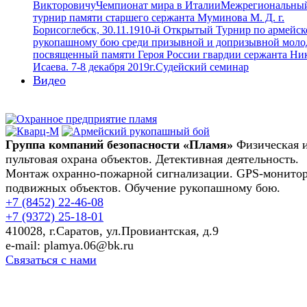
Викторовичу
Чемпионат мира в Италии
Межрегиональны
турнир памяти старшего сержанта Муминова М. Д. г.
Борисоглебск, 30.11.19
10-й Открытый Турнир по армейс
рукопашному бою среди призывной и допризывной моло
посвященный памяти Героя России гвардии сержанта Ни
Исаева. 7-8 декабря 2019г.
Судейский семинар
Видео
Группа компаний безопасности «Пламя»
Физическая 
пультовая охрана объектов. Детективная деятельность.
Монтаж охранно-пожарной сигнализации. GPS-монито
подвижных объектов. Обучение рукопашному бою.
+7 (8452)
22-46-08
+7 (9372)
25-18-01
410028, г.Саратов, ул.Провиантская, д.9
e-mail: plamya.06@bk.ru
Связаться с нами