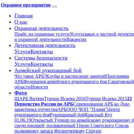
Охранное предприятие
Главная
О нас
Охранная деятельность
Прайс на охранные услуги
Услуги
закон о частной детект
и охранной деятельности
Вакансии
Детективная деятельность
Услуги
Контакты
Системы безопасности
Услуги
Контакты
Армейский рукопашный бой
Что такое АРБ?
Клубы и расписание занятий
Программа
АРБ
Федерация армейского рукопашного боя Саратовской
области
Новости
Фото
ШАРБ Витязи
Турнир Исаева 2016
Турнир Исаева 2015
22
Первенство России по АРБ
Соревнования АРБ ко Дню
защитника отечества
АРБ
ООО ЧОП "Пламя"
Центр
рукопашного боя
Рукопашный бой
Красный Кут
01.06.19
Открытый Турнир по армейскому рукопашному 
среди юношей, посвященный Герою Советского Союза,
полковнику запаса Филипченкову Сергею