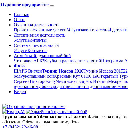
Охранное предприятие
Главная
О нас
Охранная деятельность
Прайс на охранные услуги
Услуги
закон о частной детект
Детективная деятельность
Услуги
Контакты
Системы безопасности
Услуги
Контакты
Армейский рукопашный бой
Что такое АРБ?
Клубы и расписание занятий
Программа А
Фото
ШАРБ Витязи
Турнир Исаева 2016
Турнир Исаева 2015
22
боя
Рукопашный бой
Красный Кут 01.06.19
Открытый Турн
Сергею Викторовичу
Чемпионат мира в Италии
Межрегион
рукопашному бою среди призывной и допризывной молоде
Видео
Группа компаний безопасности «Пламя»
Физическая и пульт
объектов. Обучение рукопашному бою.
+7 (8452)
22-46-08