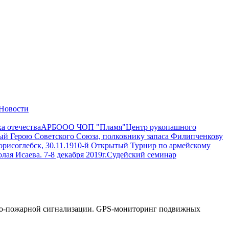
Новости
а отечества
АРБ
ООО ЧОП "Пламя"
Центр рукопашного
й Герою Советского Союза, полковнику запаса Филипченкову
рисоглебск, 30.11.19
10-й Открытый Турнир по армейскому
я Исаева. 7-8 декабря 2019г.
Судейский семинар
анно-пожарной сигнализации. GPS-мониторинг подвижных