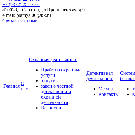
+7 (9372)
25-18-01
410028, г.Саратов, ул.Провиантская, д.9
e-mail: plamya.06@bk.ru
Связаться с нами
Охранная деятельность
Прайс на охранные
Детективная
Систе
услуги
деятельность
безопа
Услуги
О
Главная
закон о частной
нас
Услуги
У
детективной и
Контакты
К
охранной
деятельности
Вакансии