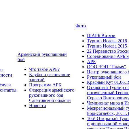
Фото
ШАРБ Витязи
Турнир Исаева 2016
Турнир Исаева 2015
22 Первенство Росс
Армейский рукопашный
Соревнования АРБ к
бой
АРБ
ООО ЧОП "Пламя"
Что такое АРБ?
мы
Центр рукопашного 
Клубы и расписание
сности
Рукопашный бой
занятий
Красный Кут 01.06.1
слуги
Программа АРБ
Открытый Турнир по
онтакты
Федерация армейского
посвященный Герою 
рукопашного боя
Сергею Викторович
Саратовской области
Чемпионат мира в И
Новости
Межрегиональный ту
Борисоглебск, 30.11.
10-й Открытый Турн
и допризывной моло
сержанта Николая Иса