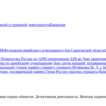
ивной и охранной деятельности
Вакансии
РБ
Федерация армейского рукопашного боя Саратовской области
 Первенство России по АРБ
Соревнования АРБ ко Дню защитник
ир по армейскому рукопашному бою среди юношей, посвященны
альный турнир памяти старшего сержанта Муминова М. Д. г. Бо
жи, посвященный памяти Героя России гвардии сержанта Никола
овая охрана объектов. Детективная деятельность. Монтаж охр