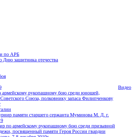
ии по АРБ
о Дню защитника отечества
боя
9
Видео
 армейскому рукопашному бою среди юношей,
Советского Союза, полковнику запаса Филипченкову
у
талии
рнир памяти старшего сержанта Муминова М. Д. г.
19
ир по армейскому рукопашному бою среди призывной
дежи, посвященный памяти Героя России гвардии
ева. 7-8 декабря 2019г.