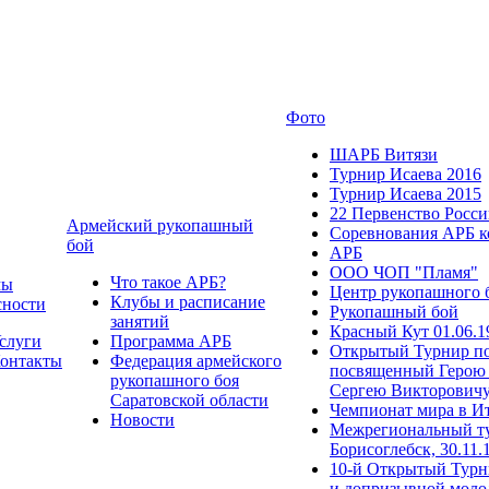
Фото
ШАРБ Витязи
Турнир Исаева 2016
Турнир Исаева 2015
22 Первенство Росс
Армейский рукопашный
Соревнования АРБ к
бой
АРБ
ООО ЧОП "Пламя"
Что такое АРБ?
мы
Центр рукопашного 
Клубы и расписание
сности
Рукопашный бой
занятий
Красный Кут 01.06.1
слуги
Программа АРБ
Открытый Турнир по
онтакты
Федерация армейского
посвященный Герою 
рукопашного боя
Сергею Викторович
Саратовской области
Чемпионат мира в И
Новости
Межрегиональный ту
Борисоглебск, 30.11.
10-й Открытый Турн
и допризывной моло