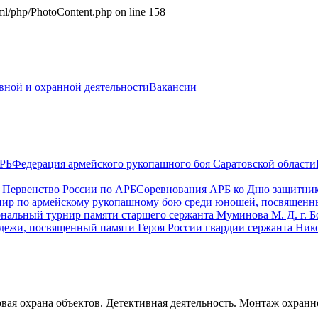
html/php/PhotoContent.php on line 158
ивной и охранной деятельности
Вакансии
РБ
Федерация армейского рукопашного боя Саратовской области
 Первенство России по АРБ
Соревнования АРБ ко Дню защитник
ир по армейскому рукопашному бою среди юношей, посвященны
альный турнир памяти старшего сержанта Муминова М. Д. г. Бо
жи, посвященный памяти Героя России гвардии сержанта Никола
овая охрана объектов. Детективная деятельность. Монтаж охр