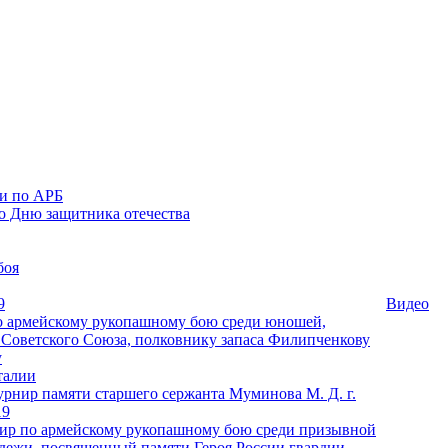
ии по АРБ
о Дню защитника отечества
боя
9
Видео
 армейскому рукопашному бою среди юношей,
Советского Союза, полковнику запаса Филипченкову
у
талии
рнир памяти старшего сержанта Муминова М. Д. г.
19
ир по армейскому рукопашному бою среди призывной
дежи, посвященный памяти Героя России гвардии