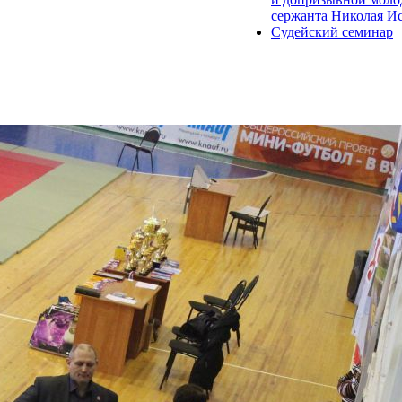
сержанта Николая Иса
Судейский семинар