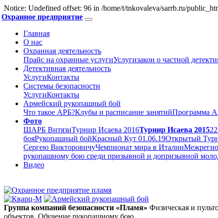
Notice: Undefined offset: 96 in /home/t/tnkovaleva/sarrb.ru/public_
Охранное предприятие
Главная
О нас
Охранная деятельность
Прайс на охранные услуги
Услуги
закон о частной детект
Детективная деятельность
Услуги
Контакты
Системы безопасности
Услуги
Контакты
Армейский рукопашный бой
Что такое АРБ?
Клубы и расписание занятий
Программа А
Фото
ШАРБ Витязи
Турнир Исаева 2016
Турнир Исаева 2015
22
боя
Рукопашный бой
Красный Кут 01.06.19
Открытый Турн
Сергею Викторовичу
Чемпионат мира в Италии
Межрегион
рукопашному бою среди призывной и допризывной молоде
Видео
Группа компаний безопасности «Пламя»
Физическая и пульт
объектов. Обучение рукопашному бою.