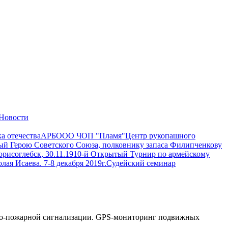
Новости
а отечества
АРБ
ООО ЧОП "Пламя"
Центр рукопашного
й Герою Советского Союза, полковнику запаса Филипченкову
рисоглебск, 30.11.19
10-й Открытый Турнир по армейскому
я Исаева. 7-8 декабря 2019г.
Судейский семинар
анно-пожарной сигнализации. GPS-мониторинг подвижных