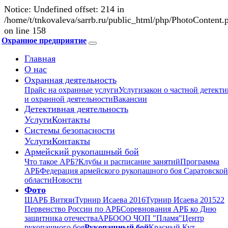
Notice: Undefined offset: 214 in
/home/t/tnkovaleva/sarrb.ru/public_html/php/PhotoContent.
on line 158
Охранное предприятие
Главная
О нас
Охранная деятельность
Прайс на охранные услуги
Услуги
закон о частной детект
и охранной деятельности
Вакансии
Детективная деятельность
Услуги
Контакты
Системы безопасности
Услуги
Контакты
Армейский рукопашный бой
Что такое АРБ?
Клубы и расписание занятий
Программа
АРБ
Федерация армейского рукопашного боя Саратовской
области
Новости
Фото
ШАРБ Витязи
Турнир Исаева 2016
Турнир Исаева 2015
22
Первенство России по АРБ
Соревнования АРБ ко Дню
защитника отечества
АРБ
ООО ЧОП "Пламя"
Центр
рукопашного боя
Рукопашный бой
Красный Кут