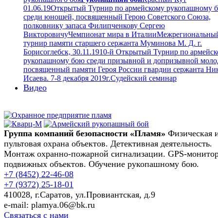
01.06.19
Открытый Турнир по армейскому рукопашному 
среди юношей, посвященный Герою Советского Союза,
полковнику запаса Филипченкову Сергею
Викторовичу
Чемпионат мира в Италии
Межрегиональны
турнир памяти старшего сержанта Муминова М. Д. г.
Борисоглебск, 30.11.19
10-й Открытый Турнир по армейс
рукопашному бою среди призывной и допризывной моло
посвященный памяти Героя России гвардии сержанта Ни
Исаева. 7-8 декабря 2019г.
Судейский семинар
Видео
Группа компаний безопасности «Пламя»
Физическая 
пультовая охрана объектов. Детективная деятельность.
Монтаж охранно-пожарной сигнализации. GPS-монито
подвижных объектов. Обучение рукопашному бою.
+7 (8452)
22-46-08
+7 (9372)
25-18-01
410028, г.Саратов, ул.Провиантская, д.9
e-mail: plamya.06@bk.ru
Связаться с нами