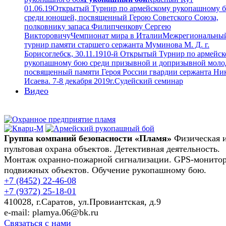
01.06.19
Открытый Турнир по армейскому рукопашному 
среди юношей, посвященный Герою Советского Союза,
полковнику запаса Филипченкову Сергею
Викторовичу
Чемпионат мира в Италии
Межрегиональны
турнир памяти старшего сержанта Муминова М. Д. г.
Борисоглебск, 30.11.19
10-й Открытый Турнир по армейс
рукопашному бою среди призывной и допризывной моло
посвященный памяти Героя России гвардии сержанта Ни
Исаева. 7-8 декабря 2019г.
Судейский семинар
Видео
Группа компаний безопасности «Пламя»
Физическая 
пультовая охрана объектов. Детективная деятельность.
Монтаж охранно-пожарной сигнализации. GPS-монито
подвижных объектов. Обучение рукопашному бою.
+7 (8452)
22-46-08
+7 (9372)
25-18-01
410028, г.Саратов, ул.Провиантская, д.9
e-mail: plamya.06@bk.ru
Связаться с нами