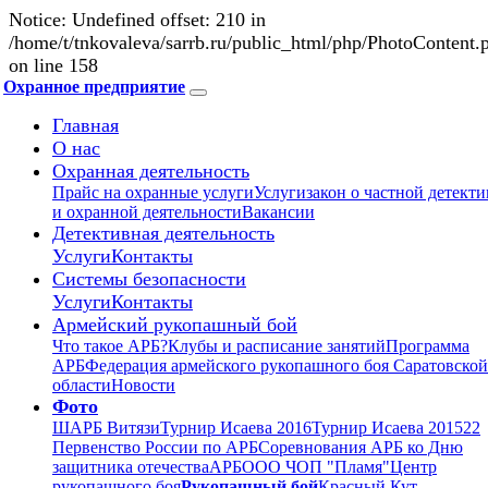
Notice: Undefined offset: 210 in
/home/t/tnkovaleva/sarrb.ru/public_html/php/PhotoContent.
on line 158
Охранное предприятие
Главная
О нас
Охранная деятельность
Прайс на охранные услуги
Услуги
закон о частной детект
и охранной деятельности
Вакансии
Детективная деятельность
Услуги
Контакты
Системы безопасности
Услуги
Контакты
Армейский рукопашный бой
Что такое АРБ?
Клубы и расписание занятий
Программа
АРБ
Федерация армейского рукопашного боя Саратовской
области
Новости
Фото
ШАРБ Витязи
Турнир Исаева 2016
Турнир Исаева 2015
22
Первенство России по АРБ
Соревнования АРБ ко Дню
защитника отечества
АРБ
ООО ЧОП "Пламя"
Центр
рукопашного боя
Рукопашный бой
Красный Кут