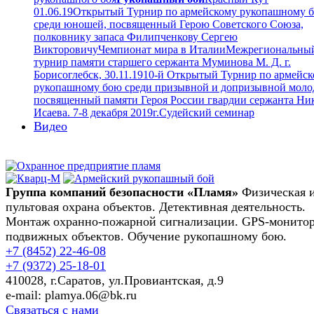
01.06.19
Открытый Турнир по армейскому рукопашному 
среди юношей, посвященный Герою Советского Союза,
полковнику запаса Филипченкову Сергею
Викторовичу
Чемпионат мира в Италии
Межрегиональны
турнир памяти старшего сержанта Муминова М. Д. г.
Борисоглебск, 30.11.19
10-й Открытый Турнир по армейс
рукопашному бою среди призывной и допризывной моло
посвященный памяти Героя России гвардии сержанта Ни
Исаева. 7-8 декабря 2019г.
Судейский семинар
Видео
Группа компаний безопасности «Пламя»
Физическая 
пультовая охрана объектов. Детективная деятельность.
Монтаж охранно-пожарной сигнализации. GPS-монито
подвижных объектов. Обучение рукопашному бою.
+7 (8452)
22-46-08
+7 (9372)
25-18-01
410028, г.Саратов, ул.Провиантская, д.9
e-mail: plamya.06@bk.ru
Связаться с нами