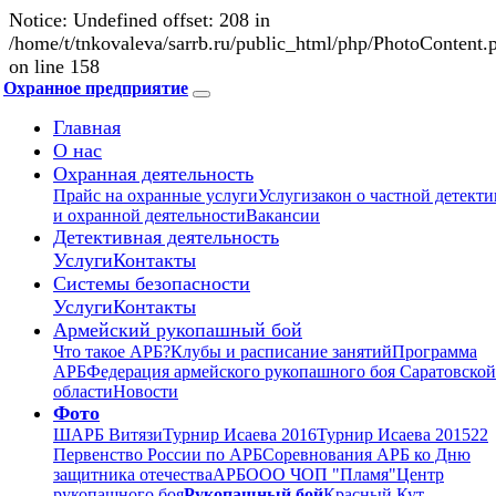
Notice: Undefined offset: 208 in
/home/t/tnkovaleva/sarrb.ru/public_html/php/PhotoContent.
on line 158
Охранное предприятие
Главная
О нас
Охранная деятельность
Прайс на охранные услуги
Услуги
закон о частной детект
и охранной деятельности
Вакансии
Детективная деятельность
Услуги
Контакты
Системы безопасности
Услуги
Контакты
Армейский рукопашный бой
Что такое АРБ?
Клубы и расписание занятий
Программа
АРБ
Федерация армейского рукопашного боя Саратовской
области
Новости
Фото
ШАРБ Витязи
Турнир Исаева 2016
Турнир Исаева 2015
22
Первенство России по АРБ
Соревнования АРБ ко Дню
защитника отечества
АРБ
ООО ЧОП "Пламя"
Центр
рукопашного боя
Рукопашный бой
Красный Кут