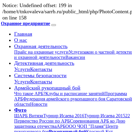
Notice: Undefined offset: 199 in
/home/t/tnkovaleva/sarrb.ru/public_html/php/PhotoContent.
on line 158
Охранное предприятие
Главная
О нас
Охранная деятельность
Прайс на охранные услуги
Услуги
закон о частной детект
и охранной деятельности
Вакансии
Детективная деятельность
Услуги
Контакты
Системы безопасности
Услуги
Контакты
Армейский рукопашный бой
Что такое АРБ?
Клубы и расписание занятий
Программа
АРБ
Федерация армейского рукопашного боя Саратовской
области
Новости
Фото
ШАРБ Витязи
Турнир Исаева 2016
Турнир Исаева 2015
22
Первенство России по АРБ
Соревнования АРБ ко Дню
защитника отечества
АРБ
ООО ЧОП "Пламя"
Центр
рукопашного боя
Рукопашный бой
Красный Кут