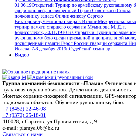
01.06.19
Открытый Турнир по армейскому рукопашному 
среди юношей, посвященный Герою Советского Союза,
полковнику запаса Филипченкову Сергею
Викторовичу
Чемпионат мира в Италии
Межрегиональны
турнир памяти старшего сержанта Муминова М. Д. г.
Борисоглебск, 30.11.19
10-й Открытый Турнир по армейс
рукопашному бою среди призывной и допризывной моло
посвященный памяти Героя России гвардии сержанта Ни
Исаева. 7-8 декабря 2019г.
Судейский семинар
Видео
Группа компаний безопасности «Пламя»
Физическая 
пультовая охрана объектов. Детективная деятельность.
Монтаж охранно-пожарной сигнализации. GPS-монито
подвижных объектов. Обучение рукопашному бою.
+7 (8452)
22-46-08
+7 (9372)
25-18-01
410028, г.Саратов, ул.Провиантская, д.9
e-mail: plamya.06@bk.ru
Связаться с нами