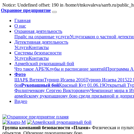
Notice: Undefined offset: 190 in /home/t/tnkovaleva/sarrb.ru/public
Охранное предприятие
Главная
О нас
Охранная деятельность
Прайс на охранные услуги
Услуги
закон о частной детект
Детективная деятельность
Услуги
Контакты
Системы безопасности
Услуги
Контакты
Армейский рукопашный бой
Что такое АРБ?
Клубы и расписание занятий
Программа А
Фото
ШАРБ Витязи
Турнир Исаева 2016
Турнир Исаева 2015
22
боя
Рукопашный бой
Красный Кут 01.06.19
Открытый Тур
Филипченкову Сергею Викторовичу
Чемпионат мира в И
армейскому рукопашному бою среди призывной и допризы
Видео
Группа компаний безопасности «Пламя»
Физическая и пульт
объектов. Обучение рукопашному бою.