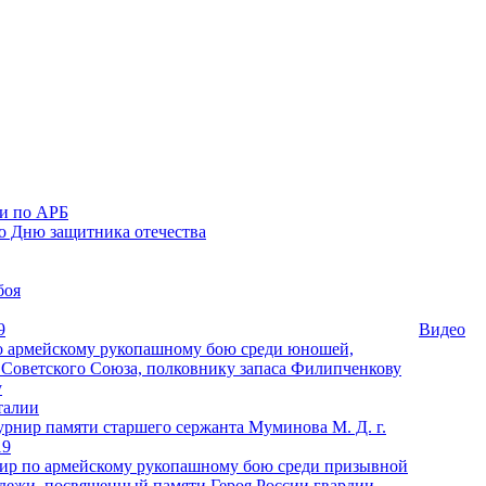
ии по АРБ
о Дню защитника отечества
боя
9
Видео
 армейскому рукопашному бою среди юношей,
Советского Союза, полковнику запаса Филипченкову
у
талии
рнир памяти старшего сержанта Муминова М. Д. г.
19
ир по армейскому рукопашному бою среди призывной
дежи, посвященный памяти Героя России гвардии