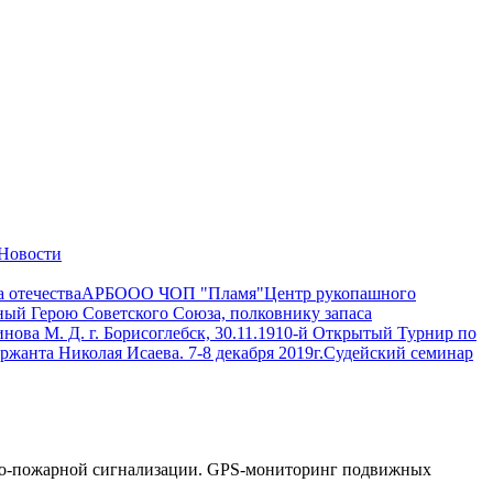
Новости
 отечества
АРБ
ООО ЧОП "Пламя"
Центр рукопашного
ый Герою Советского Союза, полковнику запаса
ва М. Д. г. Борисоглебск, 30.11.19
10-й Открытый Турнир по
анта Николая Исаева. 7-8 декабря 2019г.
Судейский семинар
анно-пожарной сигнализации. GPS-мониторинг подвижных