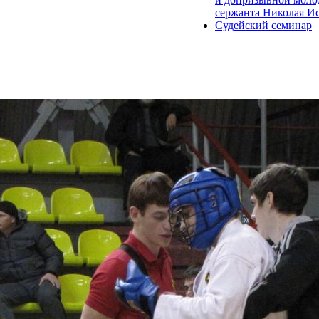
сержанта Николая Иса
Судейский семинар