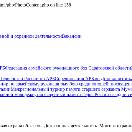
_html/php/PhotoContent.php on line 158
ивной и охранной деятельности
Вакансии
РБ
Федерация армейского рукопашного боя Саратовской области
 Первенство России по АРБ
Соревнования АРБ ко Дню защитника
нир по армейскому рукопашному бою среди юношей, посвященн
талии
Межрегиональный турнир памяти старшего сержанта Мумино
вной молодежи, посвященный памяти Героя России гвардии серж
овая охрана объектов. Детективная деятельность. Монтаж охр