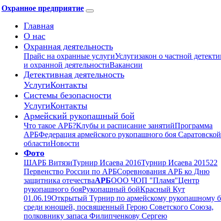
Охранное предприятие
Главная
О нас
Охранная деятельность
Прайс на охранные услуги
Услуги
закон о частной детект
и охранной деятельности
Вакансии
Детективная деятельность
Услуги
Контакты
Системы безопасности
Услуги
Контакты
Армейский рукопашный бой
Что такое АРБ?
Клубы и расписание занятий
Программа
АРБ
Федерация армейского рукопашного боя Саратовской
области
Новости
Фото
ШАРБ Витязи
Турнир Исаева 2016
Турнир Исаева 2015
22
Первенство России по АРБ
Соревнования АРБ ко Дню
защитника отечества
АРБ
ООО ЧОП "Пламя"
Центр
рукопашного боя
Рукопашный бой
Красный Кут
01.06.19
Открытый Турнир по армейскому рукопашному 
среди юношей, посвященный Герою Советского Союза,
полковнику запаса Филипченкову Сергею