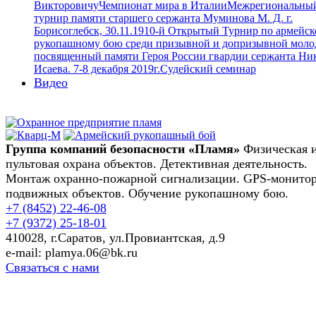
Викторовичу
Чемпионат мира в Италии
Межрегиональны
турнир памяти старшего сержанта Муминова М. Д. г.
Борисоглебск, 30.11.19
10-й Открытый Турнир по армейс
рукопашному бою среди призывной и допризывной моло
посвященный памяти Героя России гвардии сержанта Ни
Исаева. 7-8 декабря 2019г.
Судейский семинар
Видео
Группа компаний безопасности «Пламя»
Физическая 
пультовая охрана объектов. Детективная деятельность.
Монтаж охранно-пожарной сигнализации. GPS-монито
подвижных объектов. Обучение рукопашному бою.
+7 (8452)
22-46-08
+7 (9372)
25-18-01
410028, г.Саратов, ул.Провиантская, д.9
e-mail: plamya.06@bk.ru
Связаться с нами